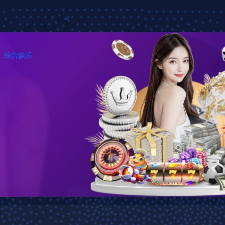
全天更新 ·
le
步
无论您身在何处，
leyu乐鱼
的观赛体验。
下载客户端
网页