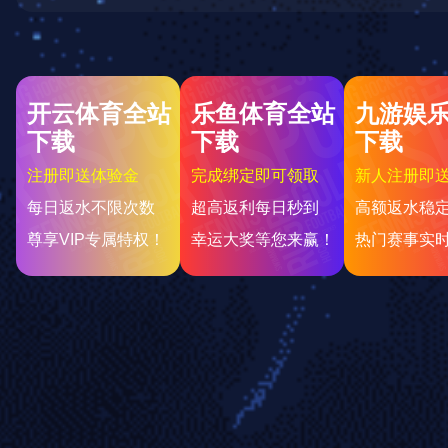
优势与劣势；最后，
解为何掘金在本次系
1、爱德华
爱德华兹作为掘金队
越的得分能力，还能
奏的能力，这种特质
此外，爱德华兹在防
能型球员能够为掘金
状态，其对比赛结果
最后，在心理素质方
静面对挑战，并以稳
气和凝聚力。