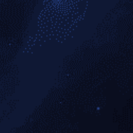
训练师团队给予足够支持，让爱德华兹以理想状态参赛，那幺他
的小组氛围同样至关重要。当主力球员如爱德华兹始终保持良好
极循环不仅提升了整体表现，也为追逐胜利注入更多信心。在这
韧精神克服挑战，实现逆袭目标。
保持健康对于掘金来说，是实现逆袭并争夺系列赛胜利的重要保
到面对对手时如何取长补短，都展示了这个主题的重要性。同时
过科学管理运动员健康，可以显著提高获胜概率，为梦想中的冠
关键比赛而言，不仅要关注比分变化，更要密切留意每位核心球
保最强阵容出击，才能最大程度上实现逆转期望，让粉丝看到希