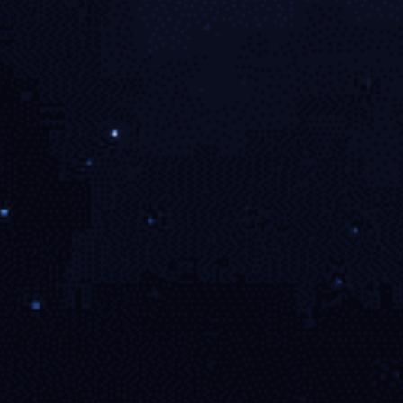
凯尔特人积极追求字母哥加盟
业内人士
意向引
效率不
2026-07-20
推荐
2026-06
推荐网站