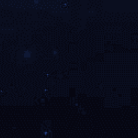
评杨瀚森潜力巨大但
东契奇赞扬全队协作精神认为
每位球
-11
推荐
2026-05-24
推荐
联系我们
广东省西安市和平路201号公寓5单元5层
support@estudiolinares.com
a
服