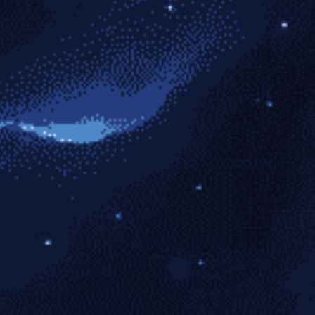
佳状态。如果医生和
队前进的重要力量。
最后，一个健康积极
伴共同努力。这种积
难局面，也能凭借坚
总结：
综合来看，爱德华兹
到整个球队战略，再
素后，我们发现，通
因此，对于未来几场
的身体状况。只有确
辉煌篇章！