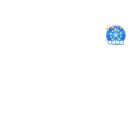
来自各方玩家的评价“弹”了出来
每条评论都对应一份信任，覆盖平台各个维度的真实体验。
【更新快】
每场比赛的进度、比分、数据都能及时同步，leyu乐鱼网页
版 确实在这方面很可靠。
【系统稳】
用了快两年，几乎没遇到系统崩溃或加载失败的情况，后台
做得稳才有信心继续用。
【客服快】