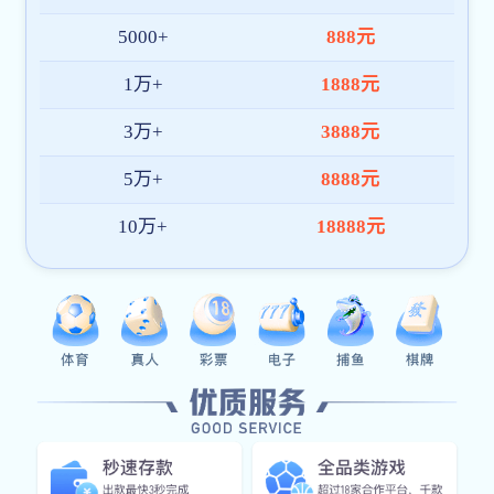
时监控系统，持续追踪每场赛事数据、用户访问行为及平台
各环节运转状态。
全球赛事覆盖率
98%
数据处理实时性
95%
用户请求响应率
99.9%
品牌使命愿景
leyu乐鱼网页版 秉持“技术、透明、安全、体验”为价值核
心，致力于打造面向未来的数字体育服务平台。