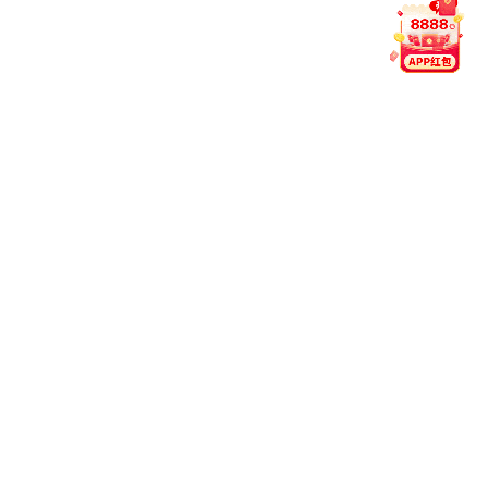
【功能全】
不只是直播和比分，球队数据、历史战绩、技术统计全都配
齐，用起来顺手。
【跨设备流畅】
家里电视、手机、平板都试过，同账号同步没问题，体验一
致性很高。
leyu乐鱼网页版 App · 千万用户信赖
之选