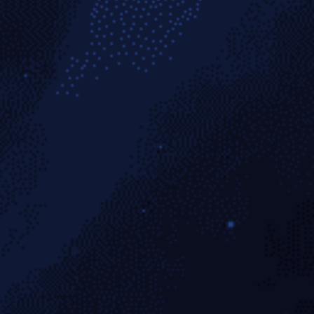
入“战斗”模式，从心理上做好准备，以减少紧张情绪带来的负面
建立常态化总结机制，例如设定固定周期进行自我评估，以及引
题并修正。同时，通过书面记录体系，不仅方便追溯，也能形成
臻所提出的问题，我们可以看到，加强注意力及进行有效复盘，
本上来说，这涉及到了心理素质与技术层面的双重提升，而这需
改革与优化.
这支队伍在经过深刻反思之后，不断吸取经验教训，在实际赛事
化能够深入人心，为整个体育行业树立榜样.