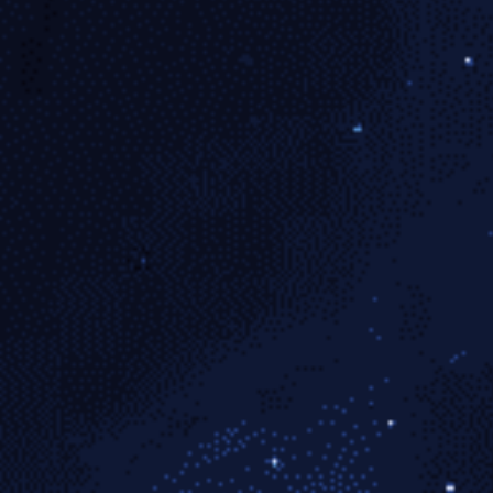
问题再次出现，为以
定期开展复盘会议，
解决方案，使得知识
成功的一部分。
此外，在复盘过程中
解，并帮助他们快速
队在竞争中立于不败
4、实用改
为了有效减少开局失
应加强基础训练，包
打下良好基础。
其次，建立科学合理