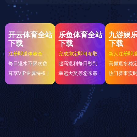
竞技水平的作用；最
1、开场失
开场阶段是比赛中至
这些失误往往源于球
现传球失误、控球不
此外，在紧张激烈的
们在接球、传球时显
失误的重要手段。
最后，对手的战术布
战略，对这种变化进
动，从而增加了失误
2、注意力