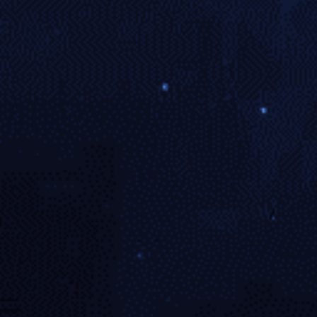
上一篇：
斯基拉曝阿森纳曼城争夺托纳利纽…
热榜精选
#1
#2
弗莱谈马刺抢七后状态称其擅
追梦JR