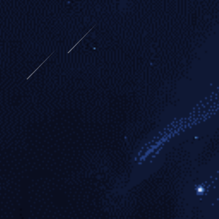
宿茂臻明确指出，提
更直接影响到团队协
觉，以确保每次传球
培养良好的注意力集
境、增加训练强度等
在比赛中的分心行为
与此同时，加强沟通
员了解自己的责任与
发生率。
3、总结与
宿茂臻认为，总结与
进行详细分析，以找