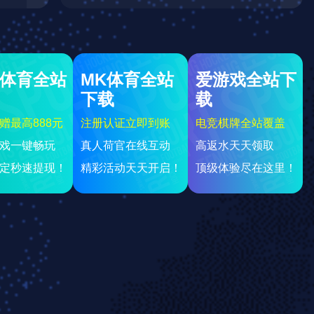
赛中的挑战。
对其原因的深入思考。
速进入状态，就容易出
顺畅。
。这种心理负担使得他
当放松也成为避免开场
队需要在短时间内调整
进攻和防守上都显得被