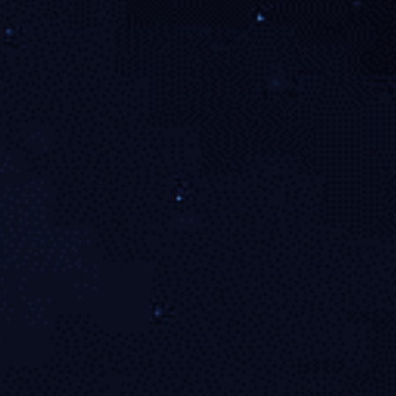
下一篇：
曾令旭追梦之路虽晚但精彩他成功
4
伊尔迪兹揭秘转会尤文原因：