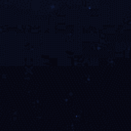
信任与宏
2026-06-23
推荐
leyu乐鱼网页版
leyu乐鱼网页版官方网站【KY1.AC】官网认证:手机版、
pp下载、登录入口、官方网站、网页版、平台、网址、地
址、注册、娱乐，leyu乐鱼网页版(中国)官方网站欢迎大家
选择真正的官方通道，同时我们提供全天候7x24小时在线
务，第一时间处理各类问题，正规集团平台有保障，欢迎
体验！