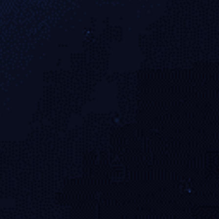
影响。
入专业人士提供指导意
长效管理机制，使得持
是改善球队表现不可或
要教练组和全体成员共
中取得更好的成绩，同