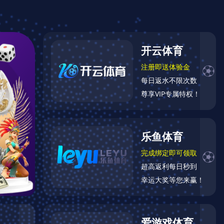
App
公司
体育
注册入口
简介
热讯
yu乐鱼网页版
赛事实时同
网页版APP
为您带来高速、高清、稳定
端访问