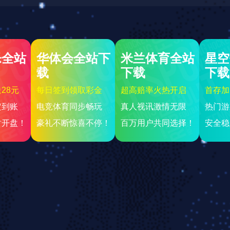
后，提出具体的改进措施和建议，以帮助球队更好地应对未来比
误原因分析
关重要的一部分，而宿茂臻所提到的频繁失误现象，引发了我们
队在心理和技术上的准备不足。在比赛开始前，如果球员不能迅
稳等情况，这不仅影响了个人表现，也会导致整个团队配合的不
比赛氛围下，一些球员可能因为过于焦虑而无法发挥出最佳水平
得更加谨慎，从而产生更多错误。因此，心理素质训练和赛前适
置也可能是导致开场失误的重要因素。当面对强大的对手时，球
行快速适应。如果未能正确识别并应对对方战术，会使得本队在
发生的概率。
集中之重要性